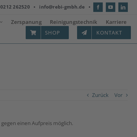
:
0212 262520
▪
info@rebi-gmbh.de
▪
Zerspanung
Reinigungstechnik
Karriere
SHOP
KONTAKT
Startseite
|
FAQs
|
Wie schnell erfolgt die Lieferung?
Zurück
Vor
t gegen einen Aufpreis möglich.