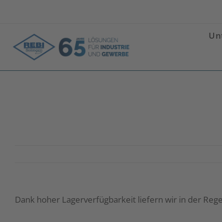
Zum
Inhalt
springen
Un
Wie schnell erfolgt die Lieferung?
Dank hoher Lagerverfügbarkeit liefern wir in der Reg