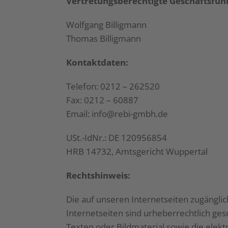
Vertretungsberechtigte Geschäftsfüh
Wolfgang Billigmann
Thomas Billigmann
Kontaktdaten:
Telefon: 0212 – 262520
Fax: 0212 – 60887
Email:
info@rebi-gmbh.de
USt.-IdNr.: DE 120956854
HRB 14732, Amtsgericht Wuppertal
Rechtshinweis:
Die auf unseren Internetseiten zugängli
Internetseiten sind urheberrechtlich ge
Texten oder Bildmaterial sowie die ele