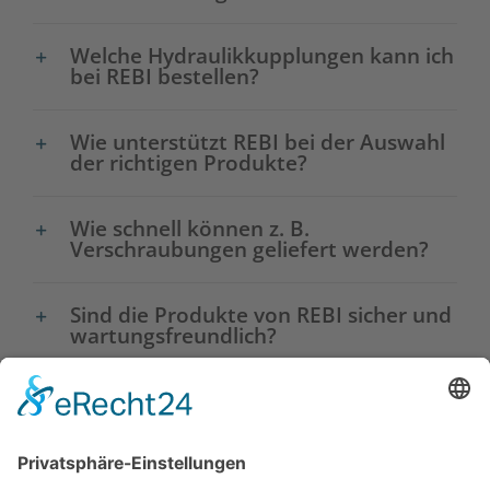
Welche Hydraulikkupplungen kann ich
bei REBI bestellen?
Wie unterstützt REBI bei der Auswahl
der richtigen Produkte?
Wie schnell können z. B.
Verschraubungen geliefert werden?
Sind die Produkte von REBI sicher und
wartungsfreundlich?