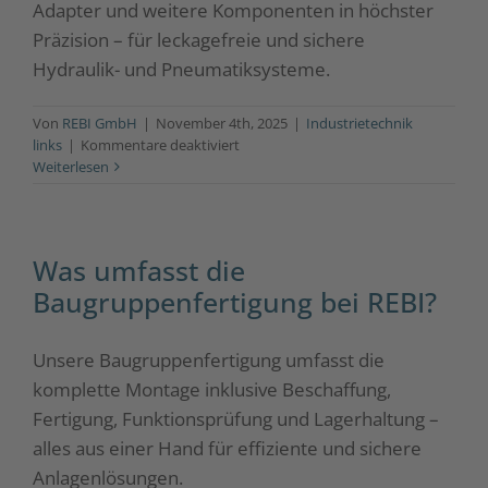
Adapter und weitere Komponenten in höchster
Präzision – für leckagefreie und sichere
Hydraulik- und Pneumatiksysteme.
Von
REBI GmbH
|
November 4th, 2025
|
Industrietechnik
für
links
|
Kommentare deaktiviert
Welche
Weiterlesen
Produkte
gehören
zur
Verbindungstechnik?
Was umfasst die
Baugruppenfertigung bei REBI?
Unsere Baugruppenfertigung umfasst die
komplette Montage inklusive Beschaffung,
Fertigung, Funktionsprüfung und Lagerhaltung –
alles aus einer Hand für effiziente und sichere
Anlagenlösungen.