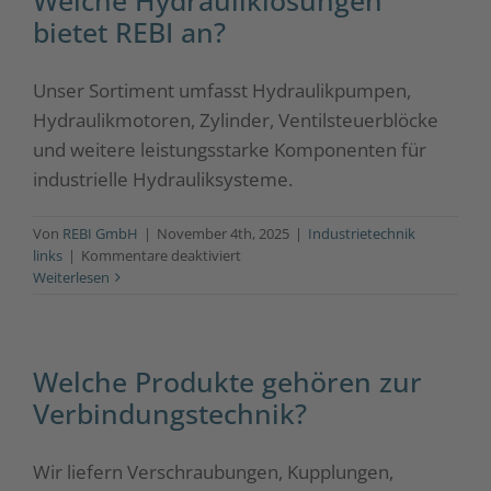
Welche Hydrauliklösungen
der
bietet REBI an?
Filter-,
Mess-
und
Unser Sortiment umfasst Hydraulikpumpen,
Regeltechnik?
Hydraulikmotoren, Zylinder, Ventilsteuerblöcke
und weitere leistungsstarke Komponenten für
industrielle Hydrauliksysteme.
Von
REBI GmbH
|
November 4th, 2025
|
Industrietechnik
für
links
|
Kommentare deaktiviert
Welche
Weiterlesen
Hydrauliklösungen
bietet
REBI
an?
Welche Produkte gehören zur
Verbindungstechnik?
Wir liefern Verschraubungen, Kupplungen,