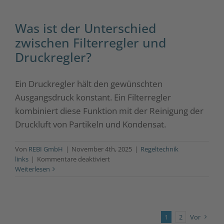
und
Rückschlagventile
Was ist der Unterschied
eingesetzt?
zwischen Filterregler und
Druckregler?
Ein Druckregler hält den gewünschten
Ausgangsdruck konstant. Ein Filterregler
kombiniert diese Funktion mit der Reinigung der
Druckluft von Partikeln und Kondensat.
Von
REBI GmbH
|
November 4th, 2025
|
Regeltechnik
für
links
|
Kommentare deaktiviert
Was
Weiterlesen
ist
der
Unterschied
zwischen
1
2
Vor
Filterregler