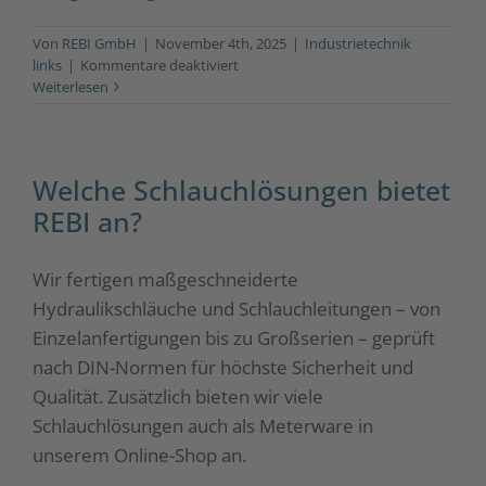
Von
REBI GmbH
|
November 4th, 2025
|
Industrietechnik
für
links
|
Kommentare deaktiviert
Was
Weiterlesen
umfasst
die
Baugruppenfertigung
bei
Welche Schlauchlösungen bietet
REBI?
REBI an?
Wir fertigen maßgeschneiderte
Hydraulikschläuche und Schlauchleitungen – von
Einzelanfertigungen bis zu Großserien – geprüft
nach DIN-Normen für höchste Sicherheit und
Qualität. Zusätzlich bieten wir viele
Schlauchlösungen auch als Meterware in
unserem Online-Shop an.