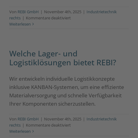
Von
REBI GmbH
|
November 4th, 2025
|
Industrietechnik
für
rechts
|
Kommentare deaktiviert
Was
Weiterlesen
kann
ich
im
REBI
Welche Lager- und
Online-
Logistiklösungen bietet REBI?
Shop
bestellen?
Wir entwickeln individuelle Logistikkonzepte
inklusive KANBAN-Systemen, um eine effiziente
Materialversorgung und schnelle Verfügbarkeit
Ihrer Komponenten sicherzustellen.
Von
REBI GmbH
|
November 4th, 2025
|
Industrietechnik
für
rechts
|
Kommentare deaktiviert
Welche
Weiterlesen
Lager-