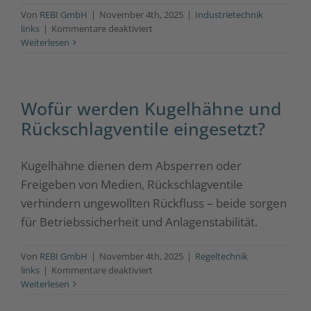
Von
REBI GmbH
|
November 4th, 2025
|
Industrietechnik
für
links
|
Kommentare deaktiviert
Welche
Weiterlesen
Schlauchlösungen
bietet
REBI
an?
Wofür werden Kugelhähne und
Rückschlagventile eingesetzt?
Kugelhähne dienen dem Absperren oder
Freigeben von Medien, Rückschlagventile
verhindern ungewollten Rückfluss – beide sorgen
für Betriebssicherheit und Anlagenstabilität.
Von
REBI GmbH
|
November 4th, 2025
|
Regeltechnik
für
links
|
Kommentare deaktiviert
Wofür
Weiterlesen
werden
Kugelhähne