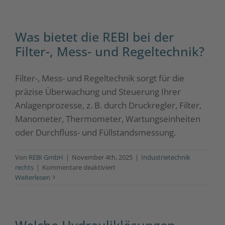
und
Logistiklösungen
bietet
Was bietet die REBI bei der
REBI?
Filter-, Mess- und Regeltechnik?
Filter-, Mess- und Regeltechnik sorgt für die
präzise Überwachung und Steuerung Ihrer
Anlagenprozesse, z. B. durch Druckregler, Filter,
Manometer, Thermometer, Wartungseinheiten
oder Durchfluss- und Füllstandsmessung.
Von
REBI GmbH
|
November 4th, 2025
|
Industrietechnik
für
rechts
|
Kommentare deaktiviert
Was
Weiterlesen
bietet
die
REBI
bei