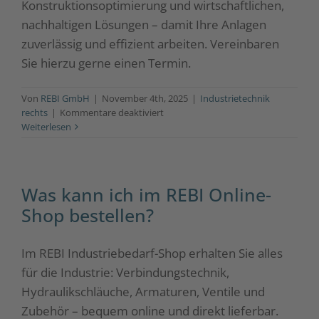
Konstruktionsoptimierung und wirtschaftlichen,
nachhaltigen Lösungen – damit Ihre Anlagen
zuverlässig und effizient arbeiten. Vereinbaren
Sie hierzu gerne einen Termin.
Von
REBI GmbH
|
November 4th, 2025
|
Industrietechnik
für
rechts
|
Kommentare deaktiviert
Bietet
Weiterlesen
REBI
technische
Beratung
an?
Was kann ich im REBI Online-
Shop bestellen?
Im REBI Industriebedarf-Shop erhalten Sie alles
für die Industrie: Verbindungstechnik,
Hydraulikschläuche, Armaturen, Ventile und
Zubehör – bequem online und direkt lieferbar.