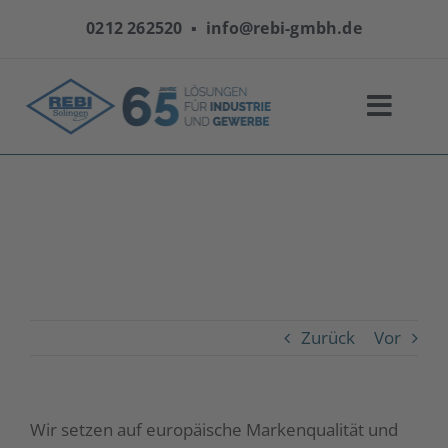
Zum
0212 262520
▪
info@rebi-gmbh.de
Inhalt
springen
Welche Marken führt REBI im
Online-Shop?
Startseite
|
FAQs
|
Welche Marken führt REBI im Online-Shop?
Zurück
Vor
Wir setzen auf europäische Markenqualität und