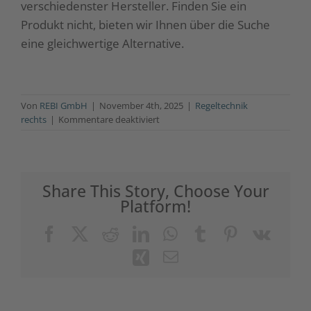
verschiedenster Hersteller. Finden Sie ein
Produkt nicht, bieten wir Ihnen über die Suche
eine gleichwertige Alternative.
Von
REBI GmbH
|
November 4th, 2025
|
Regeltechnik
für
rechts
|
Kommentare deaktiviert
Welche
Marken
führt
REBI
Share This Story, Choose Your
im
Platform!
Online-
Shop?
Facebook
X
Reddit
LinkedIn
WhatsApp
Tumblr
Pinterest
Vk
Xing
E-
Mail