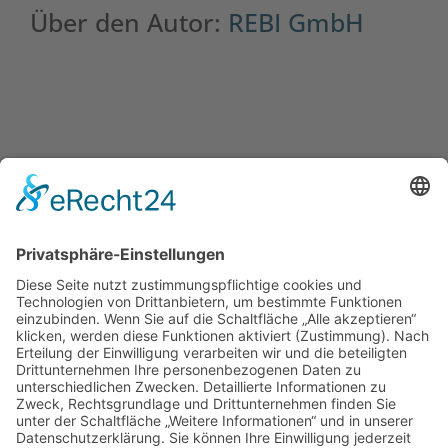
Über den Autor:
REBI GmbH
0212 262520
REBI GmbH
0212 60887
Friedenstraße 127
42699 Solingen
info[at]rebi-
gmbh.de