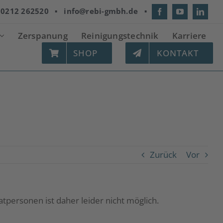
:
0212 262520
▪
info@rebi-gmbh.de
▪
Zerspanung
Reinigungstechnik
Karriere
SHOP
KONTAKT
Startseite
|
FAQs
|
Kann ich auch als Privatperson bei Ihnen bestellen?
Zurück
Vor
tpersonen ist daher leider nicht möglich.