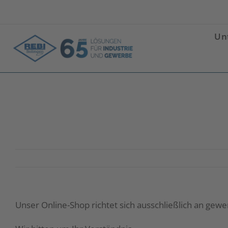
Zum
Inhalt
springen
Un
Kann ich auch als Privatperson bei Ihnen best
Unser Online-Shop richtet sich ausschließlich an gewe